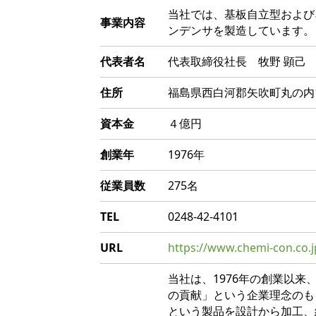
当社では、基板自立型および
事業内容
ンデンサを製造しています。
代表者名
代表取締役社長 牧野 顕己
住所
福島県西白河郡矢吹町丸の内18
資本金
４億円
創業年
1976年
従業員数
275名
TEL
0248-42-4101
URL
https://www.chemi-con.co.
当社は、1976年の創業以来
の貢献」という企業理念のも
という製品を設計から加工、