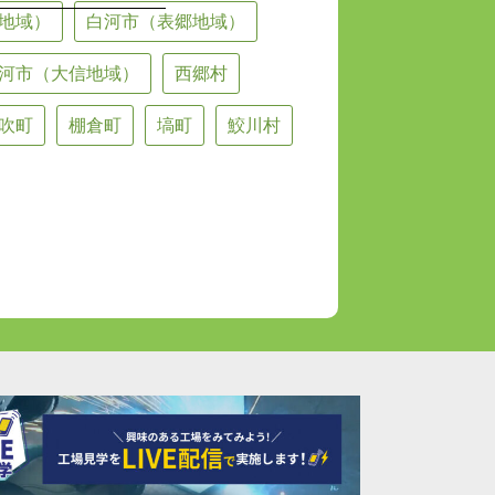
地域）
白河市（表郷地域）
河市（大信地域）
西郷村
吹町
棚倉町
塙町
鮫川村