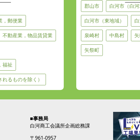
郡山市
白河市（白河
業，郵便業
白河市（東地域）
白
不動産業，物品賃貸業
泉崎村
中島村
矢
矢祭町
，福祉
されるものを除く）
■事務局
白河商工会議所企画総務課
〒961-0957