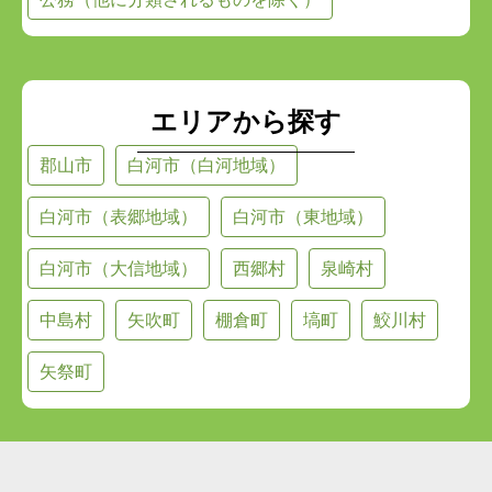
エリアから探す
郡山市
白河市（白河地域）
白河市（表郷地域）
白河市（東地域）
白河市（大信地域）
西郷村
泉崎村
中島村
矢吹町
棚倉町
塙町
鮫川村
矢祭町