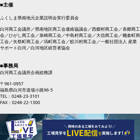
■主催
ふくしま県南地元企業説明会実行委員会
白河商工会議所／県南地区商工会連絡協議会／西郷村商工会／表郷商工
会／ひがし商工会／泉崎商工会／中島村商工会／大信商工会／棚倉町商
工会／矢祭町商工会／塙町商工会／鮫川村商工会／一般社団法人 産業
サポート白河／白河地区経営者協会
■事務局
白河商工会議所企画総務課
〒961-0957
福島県白河市道場小路96-5
TEL：0248-23-3101
FAX：0248-22-1300