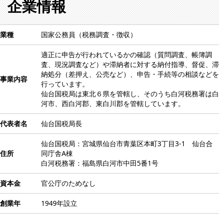
企業情報
業種
国家公務員（税務調査・徴収）
適正に申告が行われているかの確認（質問調査、帳簿調
査、現況調査など）や滞納者に対する納付指導、督促、滞
納処分（差押え、公売など）、申告・手続等の相談などを
事業内容
行っています。
仙台国税局は東北６県を管轄し、そのうち白河税務署は白
河市、西白河郡、東白川郡を管轄しています。
代表者名
仙台国税局長
仙台国税局：宮城県仙台市青葉区本町3丁目3-1 仙台合
住所
同庁舎A棟
白河税務署：福島県白河市中田5番1号
資本金
官公庁のためなし
創業年
1949年設立