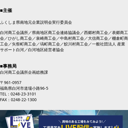
■主催
ふくしま県南地元企業説明会実行委員会
白河商工会議所／県南地区商工会連絡協議会／西郷村商工会／表郷商工
会／ひがし商工会／泉崎商工会／中島村商工会／大信商工会／棚倉町商
工会／矢祭町商工会／塙町商工会／鮫川村商工会／一般社団法人 産業
サポート白河／白河地区経営者協会
■事務局
白河商工会議所企画総務課
〒961-0957
福島県白河市道場小路96-5
TEL：0248-23-3101
FAX：0248-22-1300